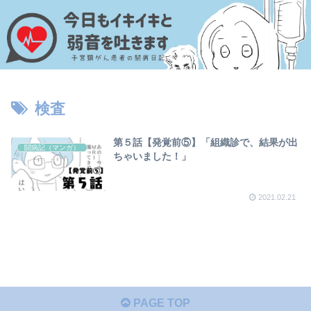
検査
第５話【発覚前⑤】「組織診で、結果が出
闘病記（マンガ）
ちゃいました！」
2021.02.21
PAGE TOP