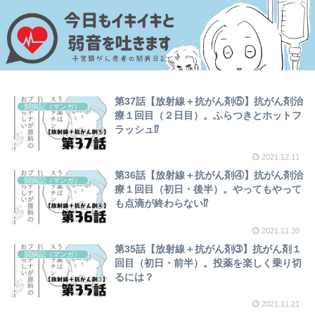
第37話【放射線＋抗がん剤⑤】抗がん剤治
闘病記（マンガ）
療１回目（２日目）。ふらつきとホットフ
ラッシュ⁉
2021.12.11
第36話【放射線＋抗がん剤④】抗がん剤治
闘病記（マンガ）
療１回目（初日・後半）。やってもやって
も点滴が終わらない⁉
2021.11.30
第35話【放射線＋抗がん剤➂】抗がん剤１
闘病記（マンガ）
回目（初日・前半）。投薬を楽しく乗り切
るには？
2021.11.21