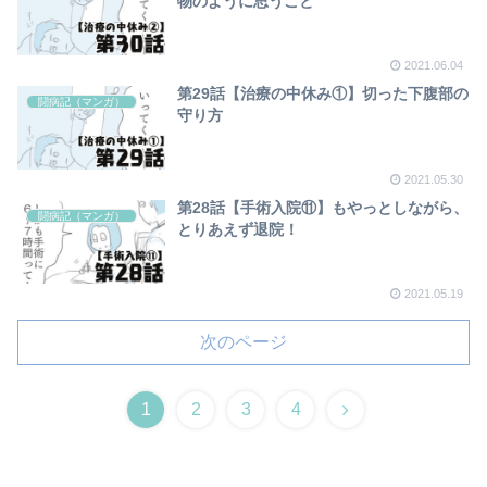
物のように思うこと
2021.06.04
第29話【治療の中休み①】切った下腹部の
闘病記（マンガ）
守り方
2021.05.30
第28話【手術入院⑪】もやっとしながら、
闘病記（マンガ）
とりあえず退院！
2021.05.19
次のページ
1
2
3
4