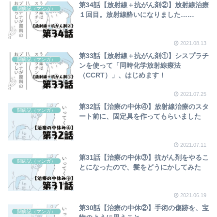
第34話【放射線＋抗がん剤②】放射線治療
闘病記（マンガ）
１回目。放射線酔いになりました……
2021.08.13
第33話【放射線＋抗がん剤①】シスプラチ
闘病記（マンガ）
ンを使って「同時化学放射線療法
（CCRT）」、はじめます！
2021.07.25
第32話【治療の中休④】放射線治療のスタ
闘病記（マンガ）
ート前に、固定具を作ってもらいました
2021.07.11
第31話【治療の中休③】抗がん剤をやるこ
闘病記（マンガ）
とになったので、髪をどうにかしてみた
2021.06.19
第30話【治療の中休②】手術の傷跡を、宝
闘病記（マンガ）