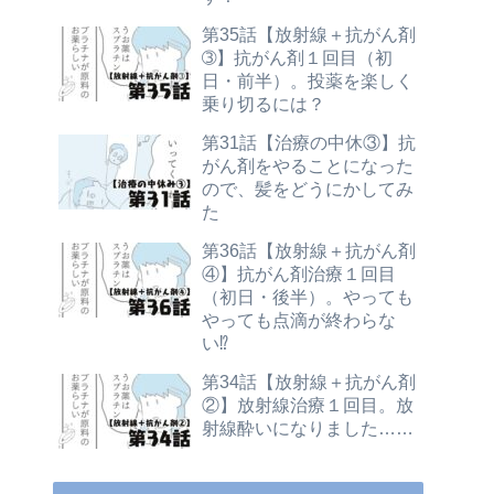
第35話【放射線＋抗がん剤
➂】抗がん剤１回目（初
日・前半）。投薬を楽しく
乗り切るには？
第31話【治療の中休③】抗
がん剤をやることになった
ので、髪をどうにかしてみ
た
第36話【放射線＋抗がん剤
④】抗がん剤治療１回目
（初日・後半）。やっても
やっても点滴が終わらな
い⁉
第34話【放射線＋抗がん剤
②】放射線治療１回目。放
射線酔いになりました……