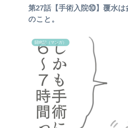
第27話【手術入院⑩】覆水
のこと。
闘病記（マンガ）