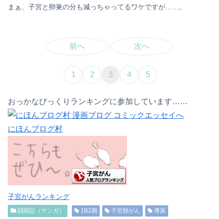
まぁ、子宮と卵巣の分も減っちゃってるワケですが……。
前へ
次へ
1
2
3
4
5
おっかなびっくりランキングに参加しています……
にほんブログ村
子宮がんランキング
闘病記（マンガ）
1B2期
子宮頸がん
導尿