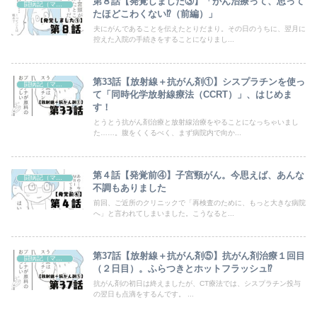
第８話【発覚しました③】「がん治療って、思って
闘病記（マンガ）
たほどこわくない⁉（前編）」
夫にがんであることを伝えたとりだまり。その日のうちに、翌月に
控えた入院の手続きをすることになりまし...
第33話【放射線＋抗がん剤①】シスプラチンを使っ
闘病記（マンガ）
て「同時化学放射線療法（CCRT）」、はじめま
す！
とうとう抗がん剤治療と放射線治療をやることになっちゃいまし
た……。腹をくくるべく、まず病院内で向か...
第４話【発覚前④】子宮頸がん。今思えば、あんな
闘病記（マンガ）
不調もありました
前回、ご近所のクリニックで「再検査のために、もっと大きな病院
へ」と言われてしまいました。こうなると...
第37話【放射線＋抗がん剤⑤】抗がん剤治療１回目
闘病記（マンガ）
（２日目）。ふらつきとホットフラッシュ⁉
抗がん剤の初日は終えましたが、CT療法では、シスプラチン投与
の翌日も点滴をするんです。 ...