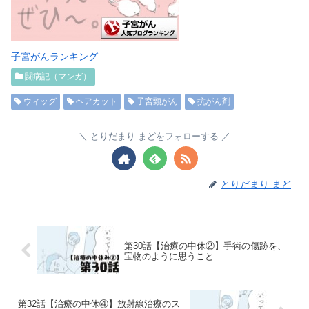
子宮がんランキング
闘病記（マンガ）
ウィッグ
ヘアカット
子宮頸がん
抗がん剤
とりだまり まどをフォローする
とりだまり まど
第30話【治療の中休②】手術の傷跡を、
宝物のように思うこと
第32話【治療の中休④】放射線治療のス