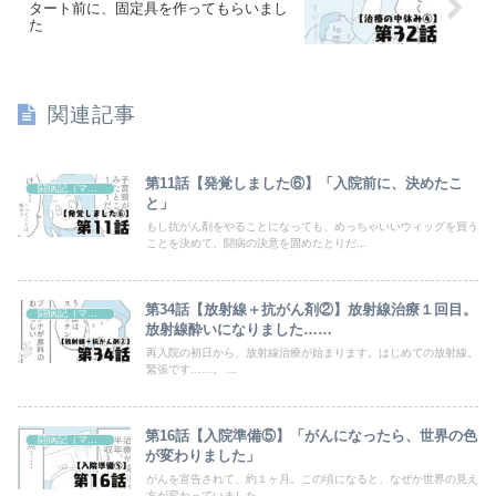
タート前に、固定具を作ってもらいまし
た
関連記事
第11話【発覚しました⑥】「入院前に、決めたこ
闘病記（マンガ）
と」
もし抗がん剤をやることになっても、めっちゃいいウィッグを買う
ことを決めて、闘病の決意を固めたとりだ...
第34話【放射線＋抗がん剤②】放射線治療１回目。
闘病記（マンガ）
放射線酔いになりました……
再入院の初日から、放射線治療が始まります。はじめての放射線。
緊張です……。 ...
第16話【入院準備⑤】「がんになったら、世界の色
闘病記（マンガ）
が変わりました」
がんを宣告されて、約１ヶ月。この頃になると、なぜか世界の見え
方が変わっていました。 ...