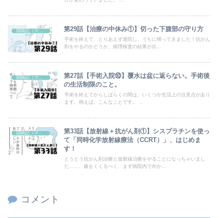
第29話【治療の中休み①】切った下腹部の守り方
闘病記（マンガ）
手術を終えて、とりあえず退院し、うちに帰ってきました！抗がん
剤をやるのかどうか、病理検査の結果が出...
第27話【手術入院⑩】覆水は盆に返らない。手術後
闘病記（マンガ）
の生活制限のこと。
手術を終えてからしばらくの間は、いくつか生活上の注意点があり
ます。例えば、こんなことです。 ...
第33話【放射線＋抗がん剤①】シスプラチンを使っ
闘病記（マンガ）
て「同時化学放射線療法（CCRT）」、はじめま
す！
とうとう抗がん剤治療と放射線治療をやることになっちゃいまし
た……。腹をくくるべく、まず病院内で向か...
コメント