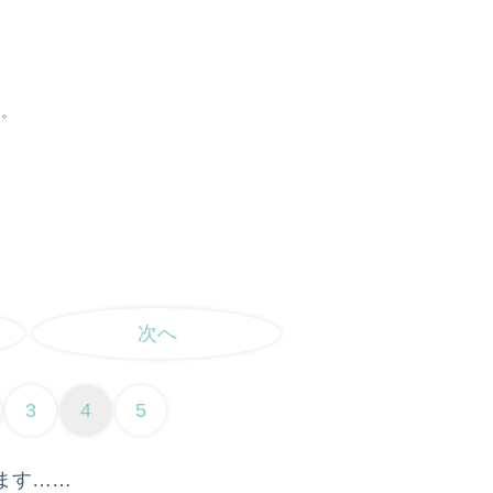
ら。
次へ
3
4
5
ます……