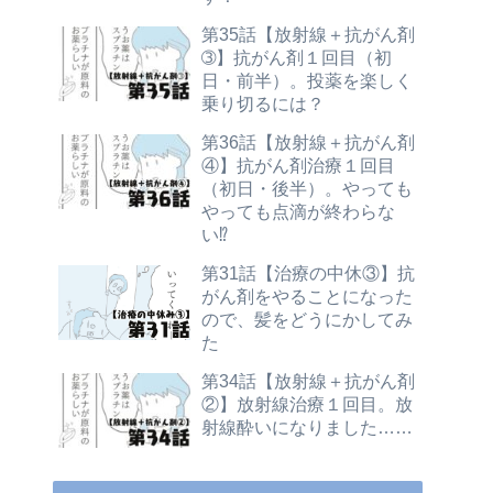
第35話【放射線＋抗がん剤
➂】抗がん剤１回目（初
日・前半）。投薬を楽しく
乗り切るには？
第36話【放射線＋抗がん剤
④】抗がん剤治療１回目
（初日・後半）。やっても
やっても点滴が終わらな
い⁉
第31話【治療の中休③】抗
がん剤をやることになった
ので、髪をどうにかしてみ
た
第34話【放射線＋抗がん剤
②】放射線治療１回目。放
射線酔いになりました……