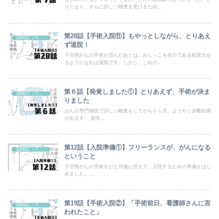
りだまり。さらに詳しい検査を受けるため...
第28話【手術入院⑪】もやっとしながら、とりあえ
闘病記（マンガ）
ず退院！
子宮頸がんの手術が済んだあとは、おしっこを自力である程度出せ
るようになれば退院です。しかし、これが...
第６話【発覚しました①】とりあえず、手術が決ま
闘病記（マンガ）
りました
がんの専門病院で詳しい検査をしてから１ヶ月。ようやく診断結果
が出ます。 覚悟...
第12話【入院準備①】フリーランスが、がんになる
闘病記（マンガ）
ということ
子宮頸がんの手術をひと月後に控えて、入院するための準備をはじ
めました。 ...
第19話【手術入院②】「手術前日、看護師さんに言
闘病記（マンガ）
われたこと」