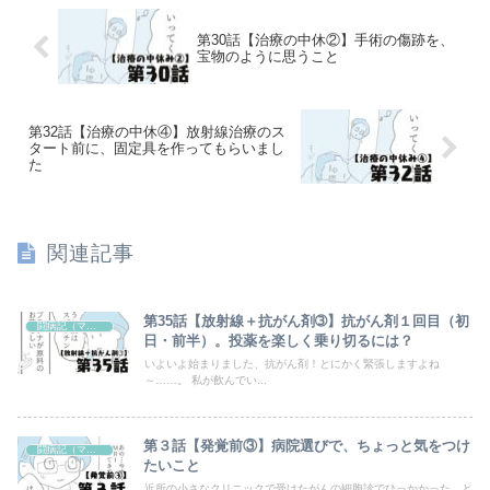
第30話【治療の中休②】手術の傷跡を、
宝物のように思うこと
第32話【治療の中休④】放射線治療のス
タート前に、固定具を作ってもらいまし
た
関連記事
第35話【放射線＋抗がん剤➂】抗がん剤１回目（初
闘病記（マンガ）
日・前半）。投薬を楽しく乗り切るには？
いよいよ始まりました、抗がん剤！とにかく緊張しますよね
～……。 私が飲んでい...
第３話【発覚前③】病院選びで、ちょっと気をつけ
闘病記（マンガ）
たいこと
近所の小さなクリニックで受けたがんの細胞診でひっかかった、と